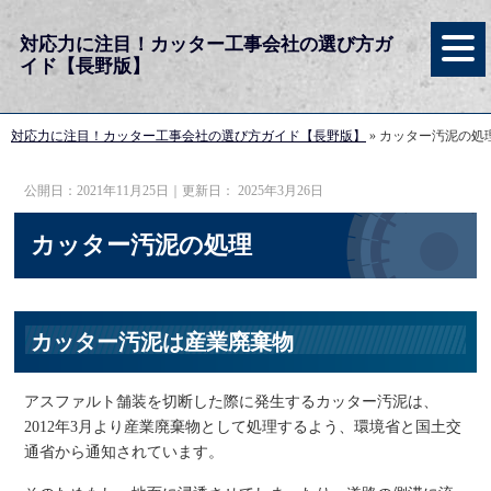
対応力に注目！カッター工事会社の選び方ガ
イド【長野版】
対応力に注目！カッター工事会社の選び方ガイド【長野版】
»
カッター汚泥の処
公開日：
2021年11月25日
｜更新日：
2025年3月26日
カッター汚泥の処理
カッター汚泥は産業廃棄物
アスファルト舗装を切断した際に発生するカッター汚泥は、
2012年3月より産業廃棄物として処理するよう、環境省と国土交
通省から通知されています。