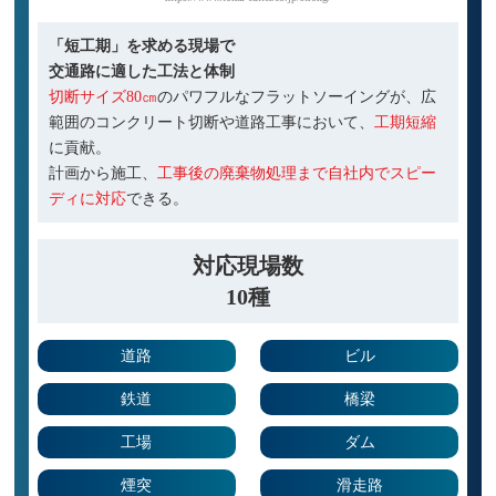
「短工期」を求める現場で
交通路に適した工法と体制
切断サイズ80㎝
のパワフルなフラットソーイングが、広
範囲のコンクリート切断や道路工事において、
工期短縮
に貢献。
計画から施工、
工事後の廃棄物処理まで自社内でスピー
ディに対応
できる。
対応現場数
10種
道路
ビル
鉄道
橋梁
工場
ダム
煙突
滑走路