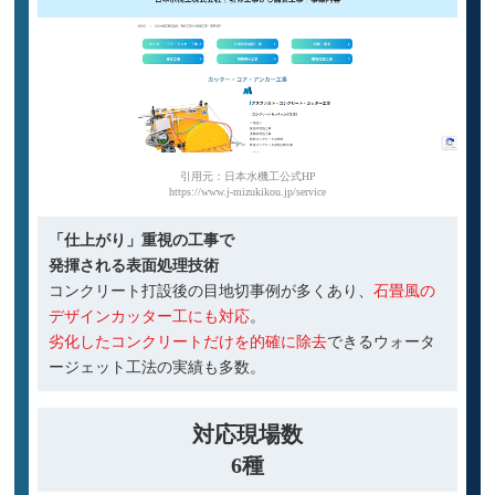
引用元：日本水機工公式HP
https://www.j-mizukikou.jp/service
「仕上がり」重視の工事で
発揮される表面処理技術
コンクリート打設後の目地切事例が多くあり、
石畳風の
デザインカッター工にも対応
。
劣化したコンクリートだけを的確に除去
できるウォータ
ージェット工法の実績も多数。
対応現場数
6種