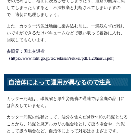
そのためもし、地面に浸透させてしまったり、道路の側溝に流
してしまったりすると、不法投棄と判断されてしまいますの
で、適切に処理しましょう。
また、カッター汚泥は地面に染み込む前に、一滴残らずは難し
いですができるだけバキュームなどで吸い取って容器に入れ、
回収してもらいます。
参照元：国土交通省
（https://www.mlit.go.jp/tec/sekisan/sekkei/pdf/H28haisui.pdf）
自治体によって運用が異なるので注意
カッター汚泥は、環境省と厚生労働省の通達では産廃の品目に
は言及していません。
カッター汚泥の性状として、油分を含んだpH9〜10の汚泥となる
ことから、汚泥と廃アルカリの混合物として扱う場合や、汚泥
として扱う場合など、自治体によって対応はさまざまです。