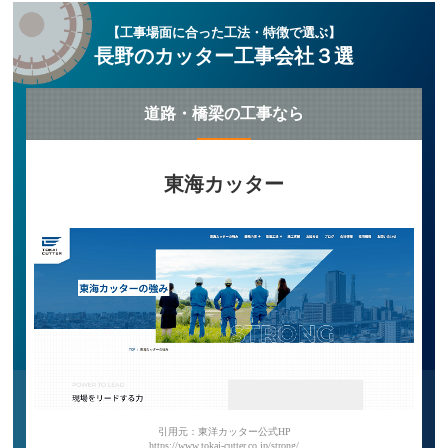
【工事場面に合った工法・特徴で選ぶ】
長野のカッター工事会社３選
道路・橋梁の工事なら
東海カッター
引用元：東洋カッター公式HP
https://www.tokai-cutter.co.jp/strong/