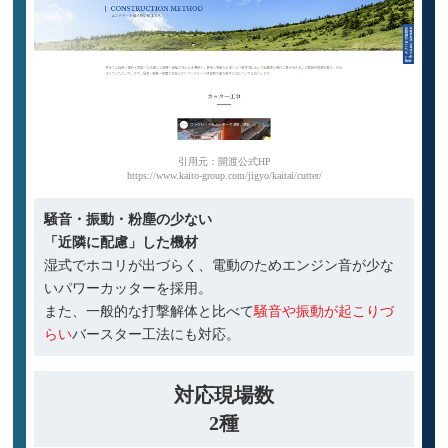
引用元：開渡公式HP
https://www.kaito-group.com/jigyo/kaitai/cutter/
騒音・振動・粉塵の少ない
「近隣に配慮」した機材
湿式でホコリが出づらく、電動のためエンジン音が少な
いパワーカッターを採用。
また、一般的な打撃解体と比べて
騒音や振動が起こりづ
らい
バースター工法にも対応。
対応現場数
2種