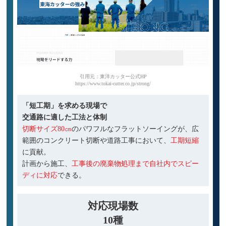
引用元：東洋カッター公式HP
https://www.tokai-cutter.co.jp/strong/
「短工期」を求める現場で
交通路に適した工法と体制
切断サイズ80㎝
のパワフルなフラットソーイングが、広
範囲のコンクリート切断や道路工事において、
工期短縮
に貢献。
計画から施工、
工事後の廃棄物処理まで自社内でスピー
ディに対応
できる。
対応現場数
10種