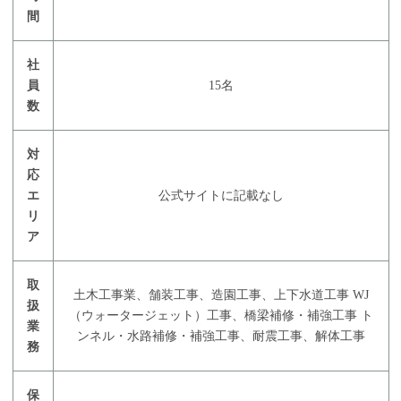
間
社
員
15名
数
対
応
エ
公式サイトに記載なし
リ
ア
取
土木工事業、舗装工事、造園工事、上下水道工事 WJ
扱
（ウォータージェット）工事、橋梁補修・補強工事 ト
業
ンネル・水路補修・補強工事、耐震工事、解体工事
務
保