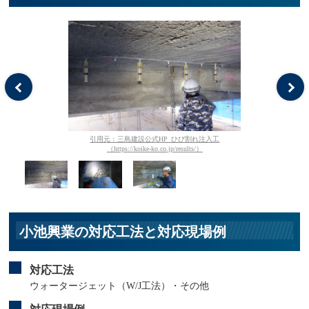
引用元：三島建設公式HP_ひび割れ注入工
（https://koike-ko.co.jp/results/）
小池興業の対応工法と対応現場例
対応工法
ウォータージェット（W/J工法）・その他