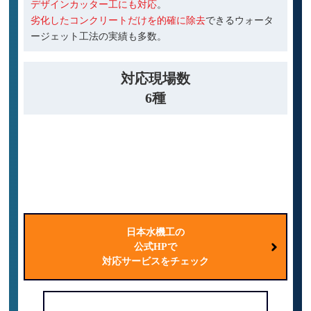
デザインカッター工にも対応
。
劣化したコンクリートだけを的確に除去
できるウォータ
ージェット工法の実績も多数。
対応現場数
6種
道路
ビル
橋梁
下水道
発電所
公共施設
日本水機工の
公式HPで
対応サービスをチェック
電話で問い合わせる