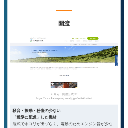
家屋・ビルの解体なら
開渡
引用元：開渡公式HP
https://www.kaito-group.com/jigyo/kaitai/cutter/
騒音・振動・粉塵の少ない
「近隣に配慮」した機材
湿式でホコリが出づらく、電動のためエンジン音が少な