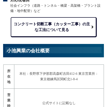
対応現場例
社会インフラ（道路・トンネル・橋梁・高架橋・プラント設
備・地中配管）など
コンクリート切断工事（カッター工事）の主
な工法について見る
小池興業の会社概要
所
本社：長野県下伊那郡高森町吉田412-6 東京営業所：
在
東京都練馬区関町北1-8-4
地
営
業
公式サイトに記載なし
時