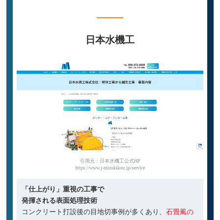
目地・区画線改修なら
日本水機工
引用元：日本水機工公式HP
https://www.j-mizukikou.jp/service
「仕上がり」重視の工事で
発揮される表面処理技術
コンクリート打設後の目地切事例が多くあり、
石畳風の