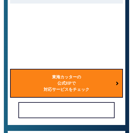
道路
ビル
鉄道
橋梁
工場
ダム
煙突
滑走路
トンネル
公共施設
東海カッターの
公式HPで
対応サービスをチェック
電話で問い合わせる