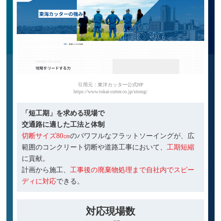
引用元：東洋カッター公式HP
https://www.tokai-cutter.co.jp/strong/
「短工期」を求める現場で
交通路に適した工法と体制
切断サイズ80㎝
のパワフルなフラットソーイングが、広
範囲のコンクリート切断や道路工事において、
工期短縮
に貢献。
計画から施工、
工事後の廃棄物処理まで自社内でスピー
ディに対応
できる。
対応現場数