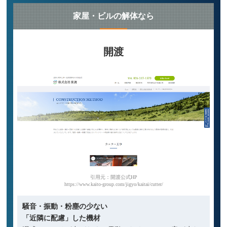
家屋・ビルの解体なら
開渡
引用元：開渡公式HP
https://www.kaito-group.com/jigyo/kaitai/cutter/
騒音・振動・粉塵の少ない
「近隣に配慮」した機材