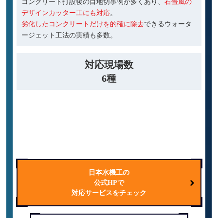
コンクリート打設後の目地切事例が多くあり、
石畳風の
デザインカッター工にも対応
。
劣化したコンクリートだけを的確に除去
できるウォータ
ージェット工法の実績も多数。
対応現場数
6種
道路
ビル
橋梁
下水道
発電所
公共施設
日本水機工の
公式HPで
対応サービスをチェック