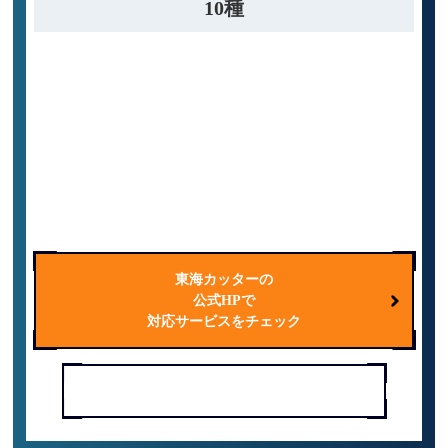
10種
道路
ビル
鉄道
橋梁
工場
ダム
煙突
滑走路
トンネル
公共施設
東海カッターの
公式HPで
対応サービスをチェック
電話で問い合わせる