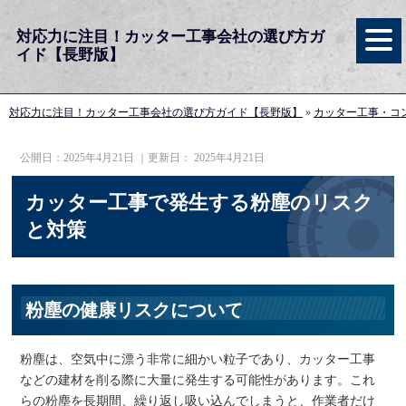
対応力に注目！カッター工事会社の選び方ガ
イド【長野版】
対応力に注目！カッター工事会社の選び方ガイド【長野版】
»
カッター工事・コ
公開日：
2025年4月21日
｜更新日：
2025年4月21日
カッター工事で発生する粉塵のリスク
と対策
粉塵の健康リスクについて
粉塵は、空気中に漂う非常に細かい粒子であり、カッター工事
などの建材を削る際に大量に発生する可能性があります。これ
らの粉塵を長期間、繰り返し吸い込んでしまうと、作業者だけ