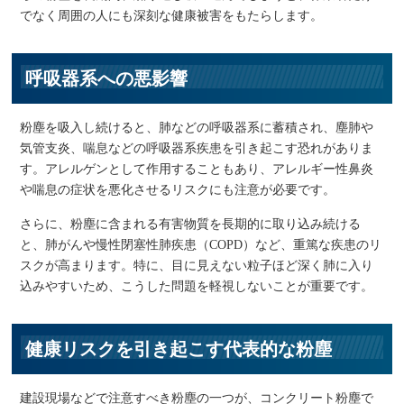
でなく周囲の人にも深刻な健康被害をもたらします。
呼吸器系への悪影響
粉塵を吸入し続けると、肺などの呼吸器系に蓄積され、塵肺や
気管支炎、喘息などの呼吸器系疾患を引き起こす恐れがありま
す。アレルゲンとして作用することもあり、アレルギー性鼻炎
や喘息の症状を悪化させるリスクにも注意が必要です。
さらに、粉塵に含まれる有害物質を長期的に取り込み続ける
と、肺がんや慢性閉塞性肺疾患（COPD）など、重篤な疾患のリ
スクが高まります。特に、目に見えない粒子ほど深く肺に入り
込みやすいため、こうした問題を軽視しないことが重要です。
健康リスクを引き起こす代表的な粉塵
建設現場などで注意すべき粉塵の一つが、コンクリート粉塵で