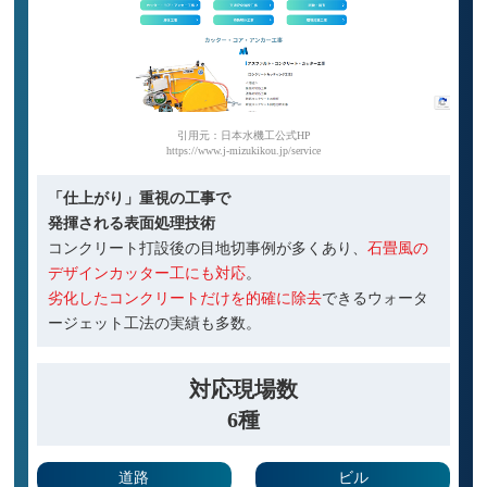
引用元：日本水機工公式HP
https://www.j-mizukikou.jp/service
「仕上がり」重視の工事で
発揮される表面処理技術
コンクリート打設後の目地切事例が多くあり、
石畳風の
デザインカッター工にも対応
。
劣化したコンクリートだけを的確に除去
できるウォータ
ージェット工法の実績も多数。
対応現場数
6種
道路
ビル