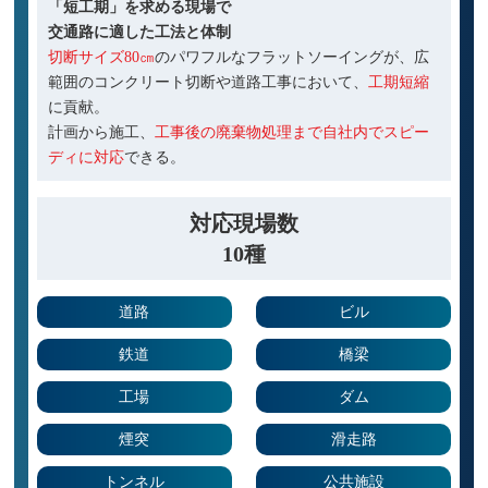
「短工期」を求める現場で
交通路に適した工法と体制
切断サイズ80㎝
のパワフルなフラットソーイングが、広
範囲のコンクリート切断や道路工事において、
工期短縮
に貢献。
計画から施工、
工事後の廃棄物処理まで自社内でスピー
ディに対応
できる。
対応現場数
10種
道路
ビル
鉄道
橋梁
工場
ダム
煙突
滑走路
トンネル
公共施設