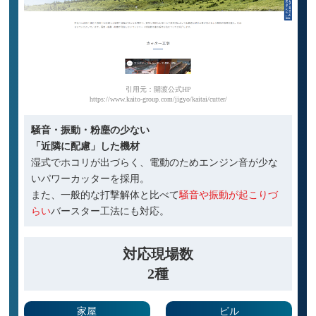
引用元：開渡公式HP
https://www.kaito-group.com/jigyo/kaitai/cutter/
騒音・振動・粉塵の少ない
「近隣に配慮」した機材
湿式でホコリが出づらく、電動のためエンジン音が少な
いパワーカッターを採用。
また、一般的な打撃解体と比べて
騒音や振動が起こりづ
らい
バースター工法にも対応。
対応現場数
2種
家屋
ビル