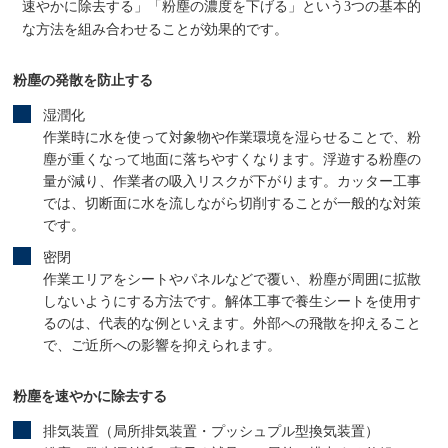
速やかに除去する」「粉塵の濃度を下げる」という3つの基本的
な方法を組み合わせることが効果的です。
粉塵の発散を防止する
湿潤化
作業時に水を使って対象物や作業環境を湿らせることで、粉
塵が重くなって地面に落ちやすくなります。浮遊する粉塵の
量が減り、作業者の吸入リスクが下がります。カッター工事
では、切断面に水を流しながら切削することが一般的な対策
です。
密閉
作業エリアをシートやパネルなどで覆い、粉塵が周囲に拡散
しないようにする方法です。解体工事で養生シートを使用す
るのは、代表的な例といえます。外部への飛散を抑えること
で、ご近所への影響を抑えられます。
粉塵を速やかに除去する
排気装置（局所排気装置・プッシュプル型換気装置）