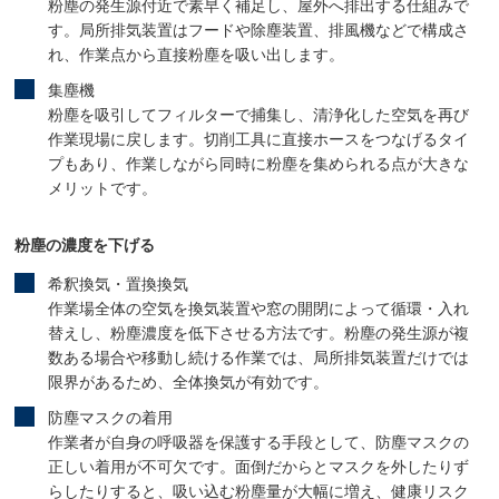
粉塵の発生源付近で素早く補足し、屋外へ排出する仕組みで
す。局所排気装置はフードや除塵装置、排風機などで構成さ
れ、作業点から直接粉塵を吸い出します。
集塵機
粉塵を吸引してフィルターで捕集し、清浄化した空気を再び
作業現場に戻します。切削工具に直接ホースをつなげるタイ
プもあり、作業しながら同時に粉塵を集められる点が大きな
メリットです。
粉塵の濃度を下げる
希釈換気・置換換気
作業場全体の空気を換気装置や窓の開閉によって循環・入れ
替えし、粉塵濃度を低下させる方法です。粉塵の発生源が複
数ある場合や移動し続ける作業では、局所排気装置だけでは
限界があるため、全体換気が有効です。
防塵マスクの着用
作業者が自身の呼吸器を保護する手段として、防塵マスクの
正しい着用が不可欠です。面倒だからとマスクを外したりず
らしたりすると、吸い込む粉塵量が大幅に増え、健康リスク