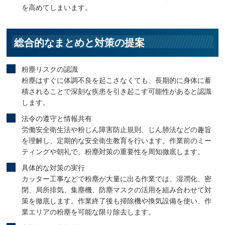
を高めてしまいます。
総合的なまとめと対策の提案
粉塵リスクの認識
粉塵はすぐに体調不良を起こさなくても、長期的に身体に蓄
積されることで深刻な疾患を引き起こす可能性があると認識
します。
法令の遵守と情報共有
労働安全衛生法や粉じん障害防止規則、じん肺法などの趣旨
を理解し、定期的な安全衛生教育を行います。作業前のミー
ティングや朝礼で、粉塵対策の重要性を周知徹底します。
具体的な対策の実行
カッター工事などで粉塵が大量に出る作業では、湿潤化、密
閉、局所排気、集塵機、防塵マスクの活用を組み合わせて対
策を徹底します。作業終了後も掃除機や換気設備を使い、作
業エリアの粉塵を可能な限り除去します。